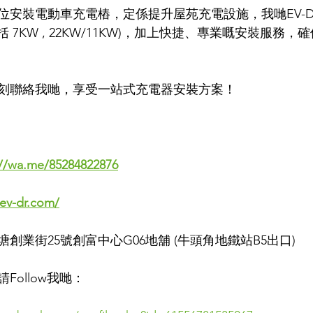
位安裝電動車充電樁，定係提升屋苑充電設施，我哋EV-D
r (包括 7KW , 22KW/11KW)，加上快捷、專業嘅安裝服
即刻聯絡我哋，享受一站式充電器安裝方案！
://wa.me/85284822876
ev-dr.com/
塘創業街25號創富中心G06地舖 (牛頭角地鐵站B5出口)
Follow我哋：