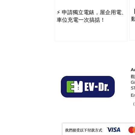
⚡️ 申請獨立電錶，屋企用電、
車位充電一次搞掂！
A
觀
G
S
E
（