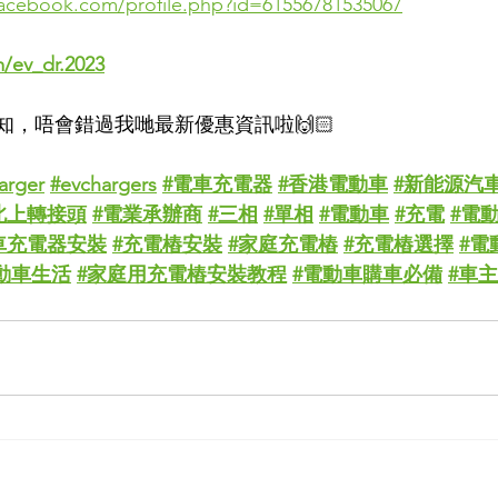
facebook.com/profile.php?id=61556781535067
/ev_dr.2023
通知，唔會錯過我哋最新優惠資訊啦🙌🏻
arger
#evchargers
#電車充電器
#香港電動車
#新能源汽
北上轉接頭
#電業承辦商
#三相
#單相
#電動車
#充電
#電
車充電器安裝
#充電樁安裝
#家庭充電樁
#充電樁選擇
#電
動車生活
#家庭用充電樁安裝教程
#電動車購車必備
#車