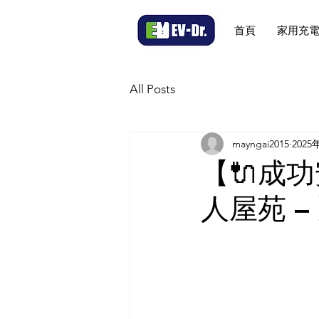
首頁
家用充
All Posts
mayngai2015
2025
【🔌成
人屋苑 –