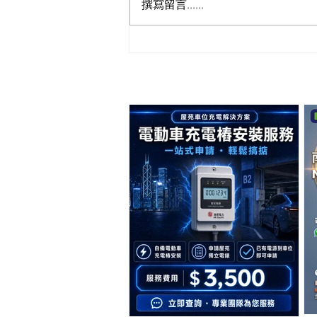
撰寫留言......
⚡️ 申請獨立電錶，屋企用電、
車位充電一次搞掂！