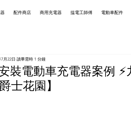
電器
配件商店
商用充電器
揾電工師傅
電動車配件
年7月22日
讀畢需時 1 分鐘
功安裝電動車充電器案例 ⚡
 爵士花園】