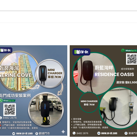
【屯門南浪海灣成功安裝！電
【屋
Res
動車主告別充電煩惱 ⚡】
🔋】