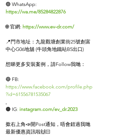
🟢 WhatsApp: 
https://wa.me/85284822876
🌐 官網: 
https://www.ev-dr.com/
📍門市地址：九龍觀塘創業街25號創富
中心G06地舖 (牛頭角地鐵站B5出口)
想睇更多安裝案例，請Follow我哋：
🔵 FB: 
https://www.facebook.com/profile.php
?id=61556781535067
🟤 IG
:
instagram.com/ev_dr.2023
撳右上角📣開Post通知，唔會錯過我哋
最新優惠資訊啦🙌🏻