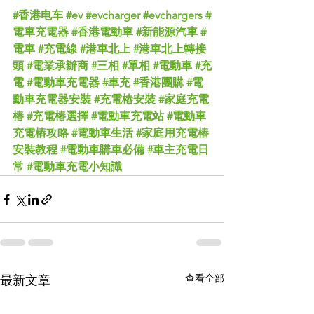
#香港电车
#ev
#evcharger
#evchargers
#
電車充電器
#香港電動車
#新能源汽車
#
電車
#充電線
#港車北上
#港車北上轉接
頭
#電業承辦商
#三相
#單相
#電動車
#充
電
#電動車充電器
#車充
#香港團購
#電
動車充電器安裝
#充電樁安裝
#家庭充電
樁
#充電樁選擇
#電動車充電站
#電動車
充電樁攻略
#電動車生活
#家庭用充電樁
安裝教程
#電動車購車必備
#車主充電日
常
#電動車充電小知識
查看全部
最新文章