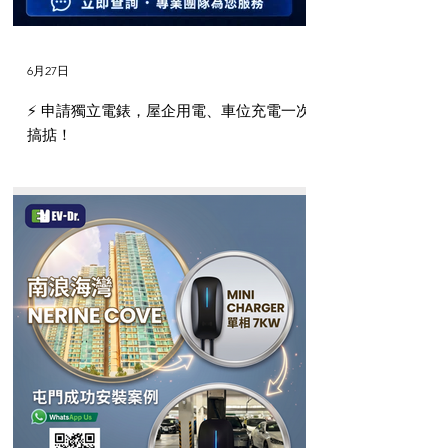
6月27日
⚡️ 申請獨立電錶，屋企用電、車位充電一次
搞掂！