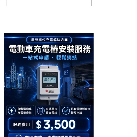
裝！電動車主告別充電煩
畔 Residence O
安裝 🔋】
惱 ⚡】