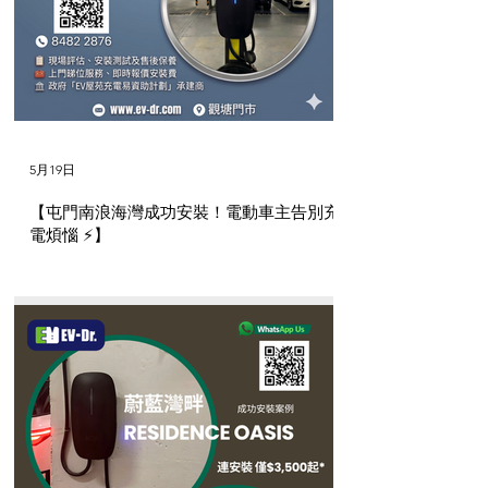
5月19日
【屯門南浪海灣成功安裝！電動車主告別充
電煩惱 ⚡】