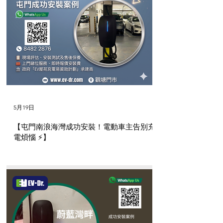
5月19日
【屯門南浪海灣成功安裝！電動車主告別充
電煩惱 ⚡】