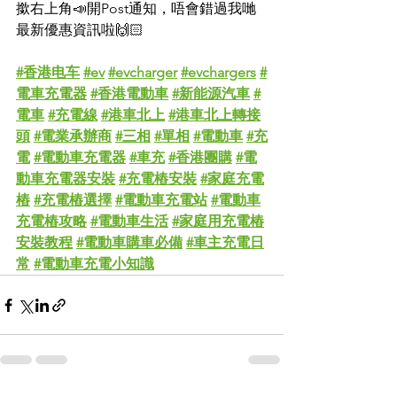
撳右上角📣開Post通知，唔會錯過我哋
最新優惠資訊啦🙌🏻
#香港电车
#ev
#evcharger
#evchargers
#
電車充電器
#香港電動車
#新能源汽車
#
電車
#充電線
#港車北上
#港車北上轉接
頭
#電業承辦商
#三相
#單相
#電動車
#充
電
#電動車充電器
#車充
#香港團購
#電
動車充電器安裝
#充電樁安裝
#家庭充電
樁
#充電樁選擇
#電動車充電站
#電動車
充電樁攻略
#電動車生活
#家庭用充電樁
安裝教程
#電動車購車必備
#車主充電日
常
#電動車充電小知識