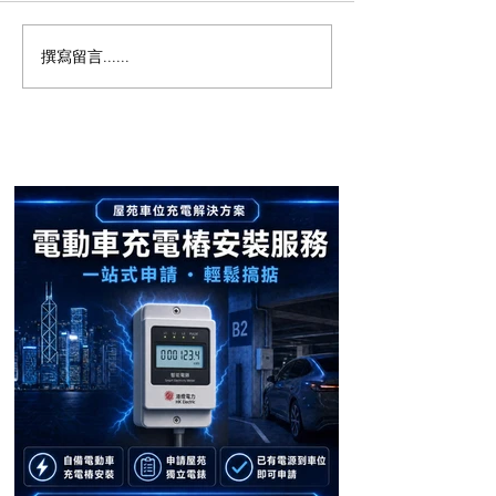
撰寫留言......
【屯門南浪海灣成功安
【屋苑案例分享
裝！電動車主告別充電煩
畔 Residence O
安裝 🔋】
惱 ⚡】