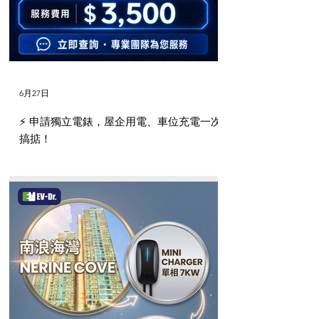
6月27日
⚡️ 申請獨立電錶，屋企用電、車位充電一次
搞掂！