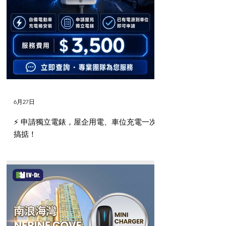
6月27日
⚡️ 申請獨立電錶，屋企用電、車位充電一次
搞掂！