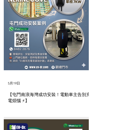
5月19日
【屯門南浪海灣成功安裝！電動車主告別充
電煩惱 ⚡】