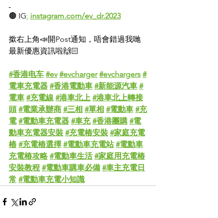
🟤 IG
:
instagram.com/ev_dr.2023
撳右上角📣開Post通知，唔會錯過我哋
最新優惠資訊啦🙌🏻
#香港电车
#ev
#evcharger
#evchargers
#
電車充電器
#香港電動車
#新能源汽車
#
電車
#充電線
#港車北上
#港車北上轉接
頭
#電業承辦商
#三相
#單相
#電動車
#充
電
#電動車充電器
#車充
#香港團購
#電
動車充電器安裝
#充電樁安裝
#家庭充電
樁
#充電樁選擇
#電動車充電站
#電動車
充電樁攻略
#電動車生活
#家庭用充電樁
安裝教程
#電動車購車必備
#車主充電日
常
#電動車充電小知識