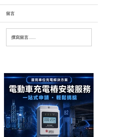
留言
撰寫留言......
【屯門南浪海灣成功安
【屋苑案例分享
裝！電動車主告別充電煩
畔 Residence O
安裝 🔋】
惱 ⚡】