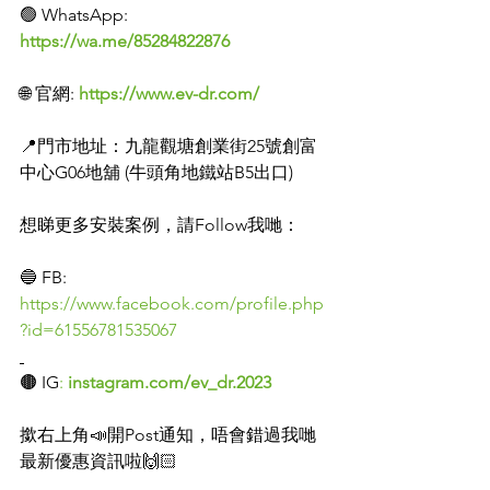
🟢 WhatsApp: 
https://wa.me/85284822876
🌐 官網: 
https://www.ev-dr.com/
📍門市地址：九龍觀塘創業街25號創富
中心G06地舖 (牛頭角地鐵站B5出口)
想睇更多安裝案例，請Follow我哋：
🔵 FB: 
https://www.facebook.com/profile.php
?id=61556781535067
🟤 IG
:
instagram.com/ev_dr.2023
撳右上角📣開Post通知，唔會錯過我哋
最新優惠資訊啦🙌🏻