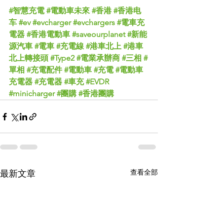
#智慧充電
#電動車未來
#香港
#香港电
车
#ev
#evcharger
#evchargers
#電車充
電器
#香港電動車
#saveourplanet
#新能
源汽車
#電車
#充電線
#港車北上
#港車
北上轉接頭
#Type2
#電業承辦商
#三相
#
單相
#充電配件
#電動車
#充電
#電動車
充電器
#充電器
#車充
#EVDR
#minicharger
#團購
#香港團購
查看全部
最新文章