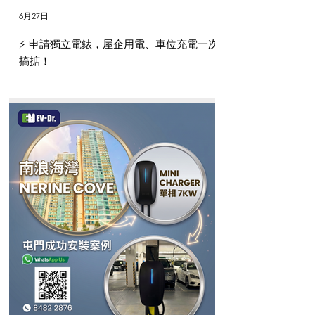
6月27日
⚡️ 申請獨立電錶，屋企用電、車位充電一次
搞掂！