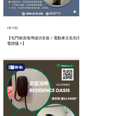
5月19日
【屯門南浪海灣成功安裝！電動車主告別充
電煩惱 ⚡】