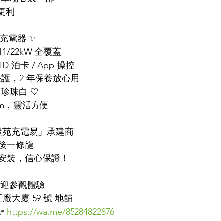
電便利
電車充電器 ✨
1/22kW 全覆蓋
D 泊卡 / App 操控
保護，2 年保養放心用
 珍珠白 🤍
 7m，靈活方便
「EV屋苑充電易」承建商
後一條龍
安裝，信心保證！
歡迎參觀體驗
廠大廈 59 號 地舖
 
https://wa.me/85284822876