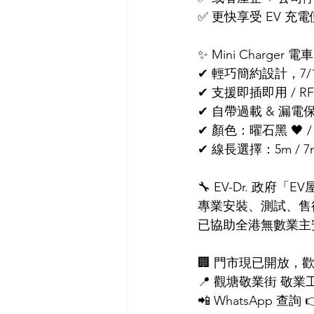
✅ 更快享受 EV 充
✨ Mini Charger 
✔ 輕巧簡約設計，7/1
✔ 支援即插即用 / RFI
✔ 自帶過載 & 漏電
✔ 顏色：曜石黑 🖤 /
✔ 線長選擇：5m /
🔧 EV-Dr. 政府
專業安裝、測試、售
已協助全港無數業主
🏢 門市現已開放，
📍 觀塘敬業街 敬業工
📲 WhatsApp 查詢 