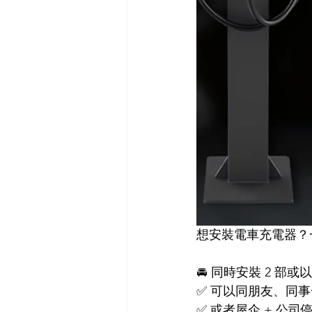
想安裝電車充電器？
🚘 同時安裝 2 部或
✅ 可以同朋友、同
✅ 或者屋企 + 公