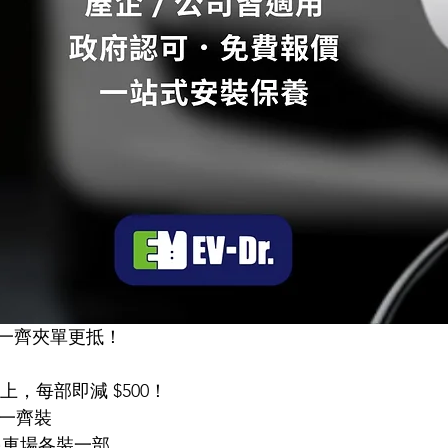
一齊夾單更抵！
以上，每部即減 $500！
事一齊裝
司停車場各裝一部