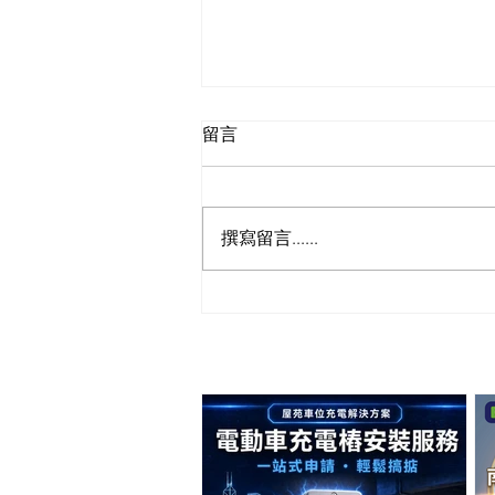
留言
撰寫留言......
⚡️ 申請獨立電錶，屋企用電、
車位充電一次搞掂！