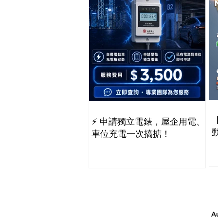
⚡️ 申請獨立電錶，屋企用電、
車位充電一次搞掂！
A