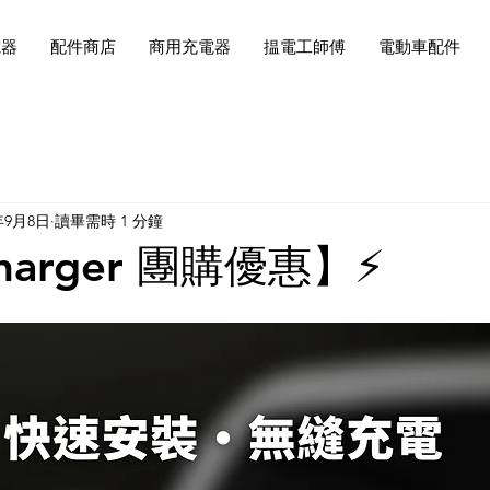
電器
配件商店
商用充電器
揾電工師傅
電動車配件
年9月8日
讀畢需時 1 分鐘
harger 團購優惠】⚡