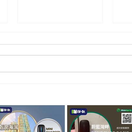
【屯門南浪海灣成功安裝！電
【屋
Res
動車主告別充電煩惱 ⚡】
🔋】