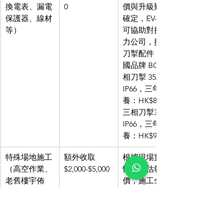
換電表、漏電
0
價與升級難度
保護器、線材
確定，EV-Dr. 
等）
可協助對接電
力公司，提供
刀掣配件（英
國品牌 BG 單
相刀掣 35A 
IP66，三年保
養：HK$80；
三相刀掣35A 
IP66，三年保
養：HK$90）
特殊場地施工
額外收取 
根據現場實際
（高空作業、
$2,000-$5,000
情況評估報
老舊樓宇佈
價，施工全程
線、露天停車
由香港註冊 A 
位基礎建設）
牌電工操作，
EV-Dr. 為合資