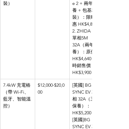
裝）
e 2 + 兩年保
養 + 包基本安
裝）：限時優
惠 HK$4,800
2. ZHIDA EV 
單相5M 
32A（兩年保
養）：原價
HK$4,640，限
時銷售價 
HK$3,900
7.4kW 充電樁
$12,000-$20,0
[英國] BG 
（帶 Wi-Fi、
00
SYNC EV 單
藍牙、智能溫
相 32A（三年
控）
保養）：
HK$5,200
[英國]BG 
SYNC EV 單相