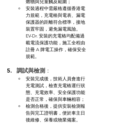
燃物與兒童觸及範圍；
安裝過程中需嚴格遵循香港電
力規範，充電樁與電表、漏電
保護器的距離符合標準，接地
裝置牢固，避免漏電風險。
EV-Dr. 安裝的充電樁均配備過
載電流保護功能，施工全程由
註冊 A 牌電工操作，確保安全
規範。
調試與檢測
：
安裝完成後，技術人員會進行
充電測試，檢查充電樁運行狀
態、充電效率、安全保護功能
是否正常，確保與車輛相容；
檢測合格後，提供安裝檢測報
告與完工證明書，便於車主日
後維修、保養或物業備案。