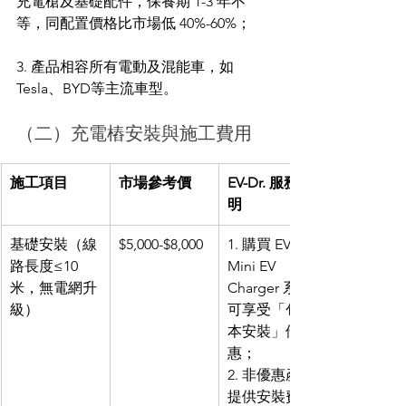
充電槍及基礎配件，保養期 1-3 年不
等，同配置價格比市場低 40%-60%；
3. 產品相容所有電動及混能車，如 
Tesla、BYD等主流車型。
（二）充電樁安裝與施工費用
施工項目
市場參考價
EV-Dr. 服務說
明
基礎安裝（線
$5,000-$8,000
1. 購買 EV-Dr. 
路長度≤10 
Mini EV 
米，無電網升
Charger 系列
級）
可享受「包基
本安裝」優
惠；
2. 非優惠產品
提供安裝費即