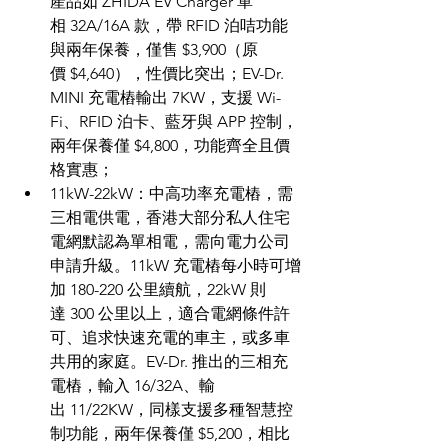
產品如 ZHIDA EV Charger 單
相 32A/16A 款，帶 RFID 泊咭功能
與兩年保養，僅售 $3,900（原
價 $4,640），性價比突出；EV-Dr. 
MINI 充電樁輸出 7KW，支援 Wi-
Fi、RFID 泊卡、藍牙與 APP 控制，
兩年保養僅 $4,800，功能齊全且價
格實惠；
11kW-22kW：中高功率充電樁，需
三相電供電，香港大部分私人住宅
電網默認為單相電，需向電力公司
申請升級。11kW 充電樁每小時可增
加 180-220 公里續航，22kW 則
達 300 公里以上，適合電網條件許
可、追求快速充電的車主，或多車
共用的家庭。EV-Dr. 推出的三相充
電樁，輸入 16/32A、輸
出 11/22KW，同樣支援多種智慧控
制功能，兩年保養僅 $5,200，相比