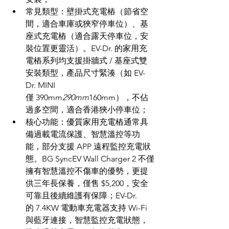
常見類型：壁掛式充電樁（節省空
間，適合車庫或狹窄停車位）、基
座式充電樁（適合露天停車位，安
裝位置更靈活）。EV-Dr. 的家用充
電樁系列均支援掛牆式 / 基座式雙
安裝類型，產品尺寸緊湊（如 EV-
Dr. MINI 
僅 390mm
290mm
160mm），不佔
過多空間，適合香港狹小停車位；
核心功能：優質家用充電樁通常具
備過載電流保護、智慧溫控等功
能，部分支援 APP 遠程監控充電狀
態。BG SyncEV Wall Charger 2 不僅
擁有智慧溫控不傷車的優勢，更提
供三年長保養，僅售 $5,200，安全
可靠且後續維護有保障；EV-Dr. 
的 7.4KW 電動車充電器支持 Wi-Fi 
與藍牙連接，智慧監控充電狀態，