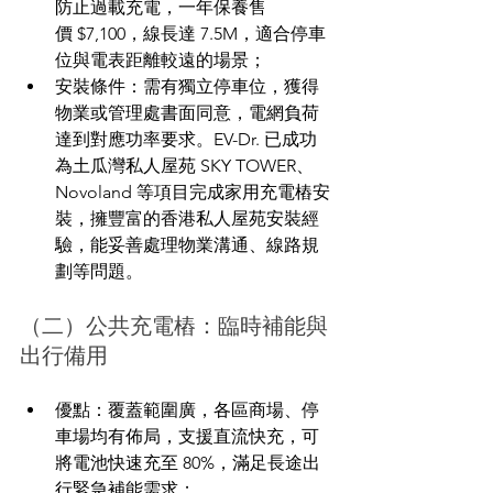
防止過載充電，一年保養售
價 $7,100，線長達 7.5M，適合停車
位與電表距離較遠的場景；
安裝條件：需有獨立停車位，獲得
物業或管理處書面同意，電網負荷
達到對應功率要求。EV-Dr. 已成功
為土瓜灣私人屋苑 SKY TOWER、
Novoland 等項目完成家用充電樁安
裝，擁豐富的香港私人屋苑安裝經
驗，能妥善處理物業溝通、線路規
劃等問題。
（二）公共充電樁：臨時補能與
出行備用
優點：覆蓋範圍廣，各區商場、停
車場均有佈局，支援直流快充，可
將電池快速充至 80%，滿足長途出
行緊急補能需求；