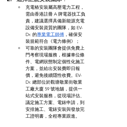
充電樁安裝屬高壓電力工程，
需由香港註冊 A 牌電器技工負
責，建議選擇具備新能源充電
設備安裝資質的團隊，如 EV-
Dr. 的
專業電工師傅
，確保安
裝規範符合《電力條例》；
可靠的安裝團隊會提供免費上
門考察現場服務，根據車位條
件、電網狀態制定個性化施工
方案，並給出安裝費即日報
價，避免後續隱性收費。EV-
Dr. 總部位於觀塘敬業街敬業
工廠大廈 59 號地舖，提供一
站式安裝服務，從現場評估、
議定施工方案、電錶申請，到
安排施工、電錶安裝與發放完
工證明書，全程專業跟進。