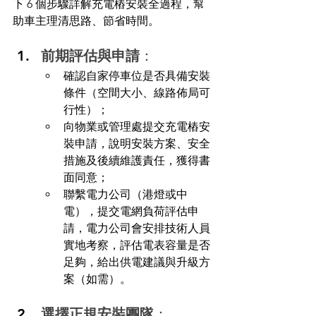
下 6 個步驟詳解充電樁安裝全過程，幫
助車主理清思路、節省時間。
前期評估與申請
：
確認自家停車位是否具備安裝
條件（空間大小、線路佈局可
行性）；
向物業或管理處提交充電樁安
裝申請，說明安裝方案、安全
措施及後續維護責任，獲得書
面同意；
聯繫電力公司（港燈或中
電），提交電網負荷評估申
請，電力公司會安排技術人員
實地考察，評估電表容量是否
足夠，給出供電建議與升級方
案（如需）。
選擇正規安裝團隊
：