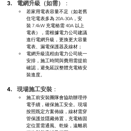
電網升級（如需）
：
若家用電表容量不足（如老舊
住宅電表多為 20A-30A，安
裝 7.4kW 充電樁需 40A 以上
電表），需根據電力公司建議
進行電網升級，更換更大容量
電表、漏電保護器及線材；
電網升級流程由電力公司統一
安排，施工時間與費用需提前
確認，避免延誤整體充電樁安
裝進度。
現場施工安裝
：
施工前安裝團隊會協助辦理停
電手續，確保施工安全。現場
按照既定方案佈線，線材需穿
管保護並隱藏佈置，充電樁固
定位置需通風、乾燥，遠離易