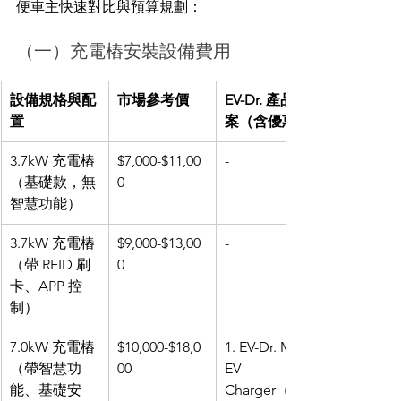
便車主快速對比與預算規劃：
（一）充電樁安裝設備費用
設備規格與配
市場參考價
EV-Dr. 產品方
置
案（含優惠）
3.7kW 充電樁
$7,000-$11,00
-
（基礎款，無
0
智慧功能）
3.7kW 充電樁
$9,000-$13,00
-
（帶 RFID 刷
0
卡、APP 控
制）
7.0kW 充電樁
$10,000-$18,0
1. EV-Dr. Mini 
（帶智慧功
00
EV 
能、基礎安
Charger（Typ