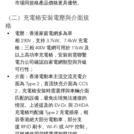
市場同規格產品價格更具優勢。
（二）充電樁安裝電壓與介面規
格
電壓：香港家庭電網多為單
相 230V，支持 3.7kW、7.4kW 充電
樁；三相 400V 電網可用於 11kW 及
以上高功率充電樁，安裝前需聯繫
電力公司確認自家電網類型與升級
可行性；
介面：香港電動車主流交流充電介
面為 Type 2，直流快充介面為 CCS 
2，充電樁安裝時需選擇與車輛介面
匹配的設備，避免出現無法連接的
情況。上述提及的 EV-Dr. 與 ZHIDA 
充電樁均配備 Type 2 充電插座，相
容香港絕大部分電動車，部分支
援 RFID 刷卡、Wi-Fi 或 APP 控制，
可根據使用習慣選擇智慧功能。