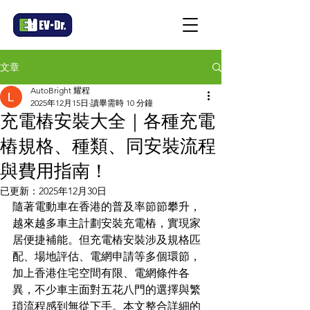
文章
AutoBright 耀程
2025年12月15日
讀畢需時 10 分鐘
充電樁安裝大全｜各種充電
樁規格、種類、同安裝流程
與費用指南！
已更新：
2025年12月30日
隨著電動車在香港的普及率節節攀升，
越來越多車主計劃安裝充電樁，實現家
居便捷補能。但充電樁安裝涉及規格匹
配、場地評估、電網申請等多個環節，
加上香港住宅空間有限、電網條件各
異，不少車主面對五花八門的選擇與繁
瑣流程感到無從下手。本文整合詳細的