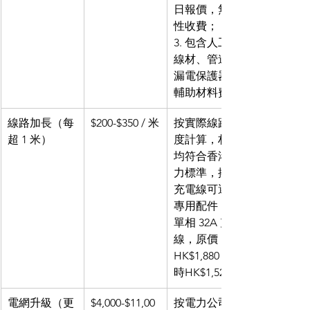
日報價，無隱
性收費；
3. 包含人工、
線材、管道、
漏電保護器等
輔助材料費
線路加長（每
$200-$350 / 米
按實際線路長
超 1 米）
度計算，材料
均符合香港電
力標準，搭配
充電線可選購
專用配件（如
單相 32A 充電
線，原價 
HK$1,880，限
時HK$1,523）
電網升級（更
$4,000-$11,00
按電力公司報