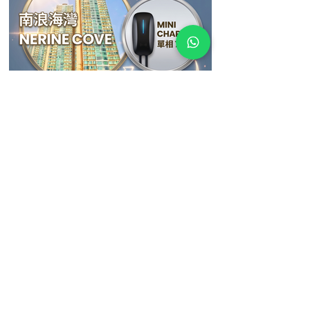
5月19日
【屯門南浪海灣成功安裝！電動車主告別充
電煩惱 ⚡】