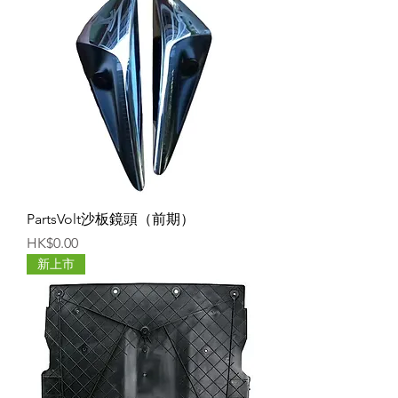
PartsVolt沙板鏡頭（前期）
價格
HK$0.00
新上市