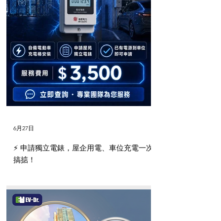
6月27日
⚡️ 申請獨立電錶，屋企用電、車位充電一次
搞掂！