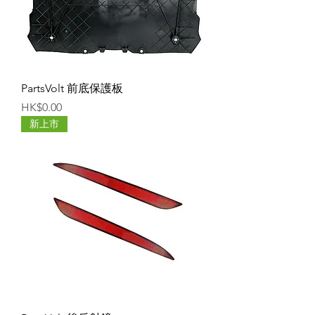
PartsVolt 前底保護板
價格
HK$0.00
新上市