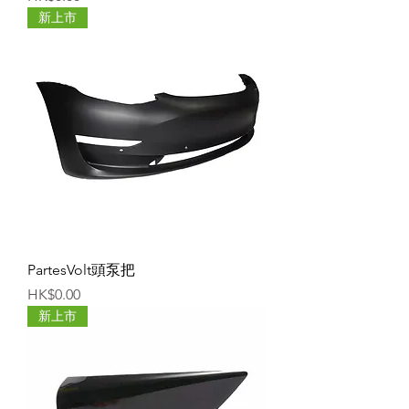
新上市
PartesVolt頭泵把
價格
HK$0.00
新上市