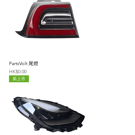
PartsVolt 尾燈
價格
HK$0.00
新上市