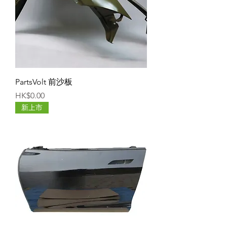
PartsVolt 前沙板
價格
HK$0.00
新上市