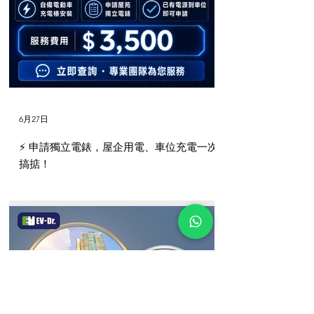
服務及產品包括:​
免費上門考察及提供安裝建議、協助申請及安裝
6月27日
電錶、電線鋪設等。
⚡️ 申請獨立電錶，屋企用電、車位充電一次
搞掂！