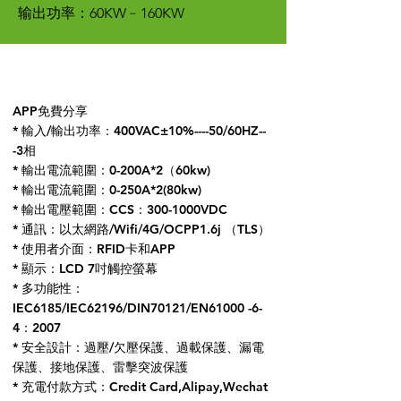
输出功率：60KW﹣160KW
APP免費分享
* 輸入/輸出功率：400VAC±10%----50/60HZ--
-3相
* 輸出電流範圍：0-200A*2（60kw)
* 輸出電流範圍：0-250A*2(80kw)
* 輸出電壓範圍：CCS：300-1000VDC
* 通訊：以太網路/Wifi/4G/OCPP1.6j （TLS）
* 使用者介面：RFID卡和APP
* 顯示：LCD 7吋觸控螢幕
* 多功能性：
IEC6185/IEC62196/DIN70121/EN61000 -6-
4：2007
* 安全設計：過壓/欠壓保護、過載保護、漏電
保護、接地保護、雷擊突波保護
* 充電付款方式：Credit Card,Alipay,Wechat