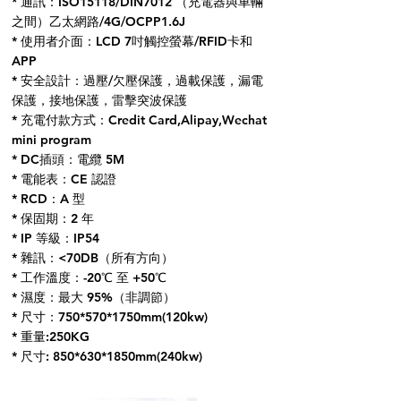
* 通訊：ISO15118/DIN7012 （充電器與車輛
之間）乙太網路/4G/OCPP1.6J
* 使用者介面：LCD 7吋觸控螢幕/RFID卡和
APP
* 安全設計：過壓/欠壓保護，過載保護，漏電
保護，接地保護，雷擊突波保護
* 充電
付款方式：Credit Card,Alipay,Wechat
mini program
* DC插頭：電纜 5M
* 電能表：CE 認證
* RCD：A 型
* 保固期：2 年
* IP 等級：IP54
* 雜訊：<70DB（所有方向）
* 工作溫度：-20℃ 至 +50℃
* 濕度：最大 95%（非調節）
* 尺寸：750*570*1750mm(120kw)
* 重量:250KG
* 尺寸: 850*630*1850mm(240kw)