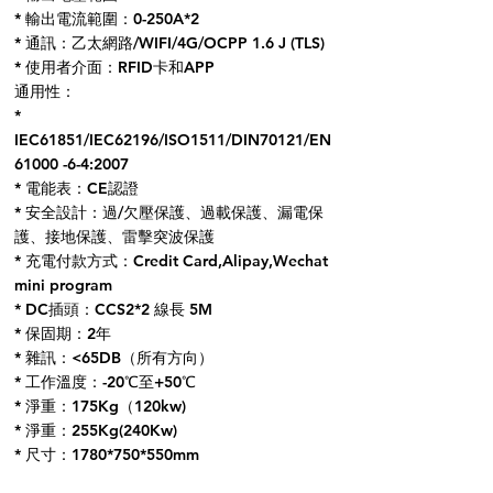
* 輸出電流範圍：0-250A*2
* 通訊：乙太網路/WIFI/4G/OCPP 1.6 J (TLS)
* 使用者介面：RFID卡和APP
通用性：
*
IEC61851/IEC62196/ISO1511/DIN70121/EN
61000 -6-4:2007
* 電能表：CE認證
* 安全設計：過/欠壓保護、過載保護、漏電保
護、接地保護、雷擊突波保護
* 充電付款方式：Credit Card,Alipay,Wechat
mini program
* DC插頭：CCS2*2 線長 5M
* 保固期：2年
* 雜訊：<65DB（所有方向）
* 工作溫度：-20℃至+50℃
* 淨重：175Kg（120kw)
* 淨重：255Kg(240Kw)
* 尺寸：1780*750*550mm