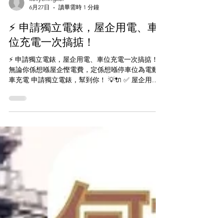
kellychingkei
6月27日
讀畢需時 1 分鐘
⚡️ 申請獨立電錶，屋企用電、車
位充電一次搞掂！
⚡️ 申請獨立電錶，屋企用電、車位充電一次搞掂！
無論你係想喺屋企慳電費，定係想喺停車位為電動
車充電 申請獨立電錶，幫到你！ 💡🔌 ✅ 屋企用電
申請獨立電錶 ✅ 停車位電動車充電安裝 ✅ 自備充電
樁，用幾多計幾多 ✅ 全程代辦，輕鬆搞掂 唔使再同
人共用電，自己嘅電自己管！ 💰 服務費用：$3,500
起 專業團隊上門評估，歡迎查詢！ 📲 WhatsApp：
+852 8482 2876 📍 觀塘敬業街敬業工廠大廈地下A
鋪 #獨立電錶申請 #電動車充電 #屋苑充電 #EV充電
樁 #香港電動車 #慳電費 #電動車香港 #EVCharger #
香港屋苑 #觀塘