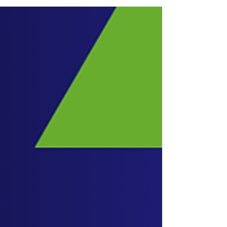
定係提升屋苑充電設施，我哋EV-DR 皆能提供適合
您嘅 EV Charger (包括 7KW , 22KW/11KW)，加上
快捷、專業嘅安裝服務，確保電動車隨時充滿電 🚘
🔆需要了解更多？即刻聯絡我哋，享受一站式充電
器安裝方案！ 立即查詢： 🟢 WhatsApp:
https://wa.me/85284822876 🌐 官網:
https://www.ev-dr.com/ 📍門市地址：香港觀塘敬業
街59號敬業工廠大廈地舖 想睇更多安裝案例，請
Follow我哋： 🔵 FB:
https://www.facebook.com/profile.php?
id=61556781535067 🟤 IG :
instagram.com/ev_dr.2023 撳右上角📣開Post通
知，唔會錯過我哋最新優惠資訊啦🙌🏻 #香港电车
#ev #evcharger