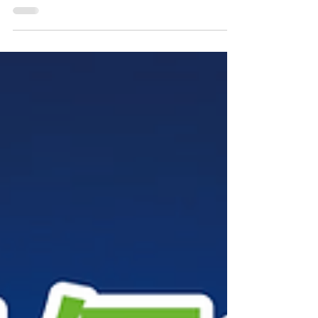
屋苑停車場加裝充電樁好麻煩？🤔 交畀 EV-Dr. ，幫
你一站式搞掂 🛠️ 近日我哋團隊為 將軍澳
MONTEREY 嘅業主成功安裝咗 MINI CHARGER 單
相 7kW 充電樁 。機身簡潔、不佔空間，滿足每日返
屋企「插線即充」嘅便利。🔌✨ 點解業主選擇 EV-
Dr.？ 🧐 ✅ 政府資助承建商 ：熟悉「EV屋苑充電易
資助計劃」流程。📜 ✅ 一條龍服務 ：由現場評估、
安裝測試到售後保養，我哋全程跟進。💼 ✅ 收費透
明 ：連安裝僅需 $3,500起 *，即場睇位即時報價，
絕無隱藏收費！💰 ✅ 信心保證 ：提供兩年保養，用
得安心又放心。🛡️ 即刻 WhatsApp 我哋預約睇位
啦： 📲 📞 查詢熱線 ：8482 2876 🌐 官網 ：
www.ev-dr.com #EVDr #電動車充電 #MONTEREY #
將軍澳 #MINICHARGER #EV屋苑充電易資助計劃 #
電動車安裝 #充電樁工程 #TeslaHK #電動車生活 🚗
💨