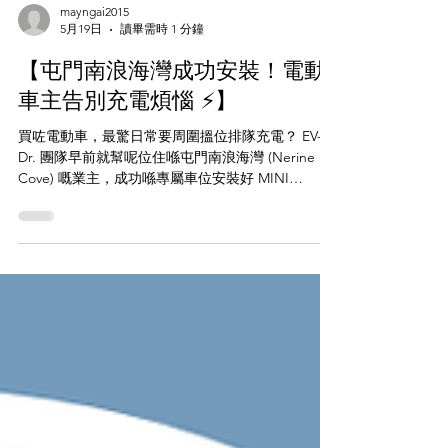
mayngai2015
5月19日
讀畢需時 1 分鐘
【屯門南浪海灣成功安裝！電動
車主告別充電煩惱 ⚡】
買咗電動車，最驚日常要周圍搵位排隊充電？ EV-
Dr. 團隊早前就幫呢位住喺屯門南浪海灣 (Nerine
Cove) 嘅業主，成功喺專屬車位安裝好 MINI
CHARGER 單相 7kW 充電樁！ 完成後私人車位即時
升級，收工返到屋企插線就充得，充滿電出車簡直
爽快！ 點解咁多屋苑業主都揀 EV-Dr.？ ✅ 一站式服
務：現場評估、專業安裝、嚴格測試及售後保養全
包 ✅ 即時全包報價：師傅上門睇位，絕無隱藏收費
✅ 合資格承建商：政府「EV屋苑充電易資助計劃」
認可承建商，安全有保障。 想你個屋苑車位都擁有
專屬充電樁？ 即刻 WhatsApp 我哋查詢啦！ 📱 查
詢熱線/WhatsApp： 8482 2876 🌐 官方網站：
www.ev-dr.com 📍 觀塘門市： 歡迎親臨了解更多充