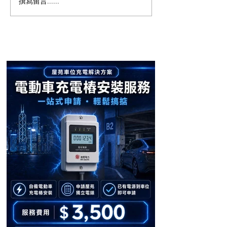
撰寫留言......
【屯門南浪海灣成功安
【屋苑案例分享
裝！電動車主告別充電煩
畔 Residence O
安裝 🔋】
惱 ⚡】