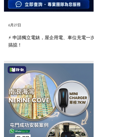
6月27日
⚡️ 申請獨立電錶，屋企用電、車位充電一次
搞掂！