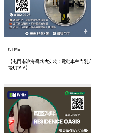
5月19日
【屯門南浪海灣成功安裝！電動車主告別充
電煩惱 ⚡】