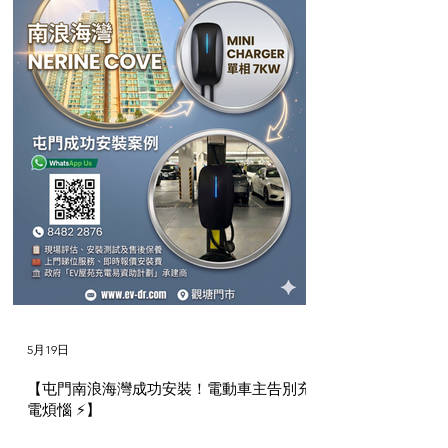
5月19日
【屯門南浪海灣成功安裝！電動車主告別充
電煩惱 ⚡】