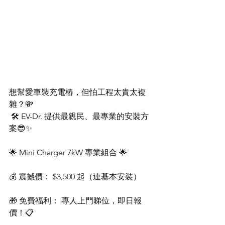
想幫愛車裝充電樁，但怕工程太貴太複
雜？💸
 🛠️ EV-Dr. 提供最親民、最專業的安裝方
案😎✨
🌟 Mini Charger 7kW 專業組合 🌟
💰 震撼價： $3,500 起（連基本安裝）
🎁 免費福利： 專人上門睇位，即日報
價！📋