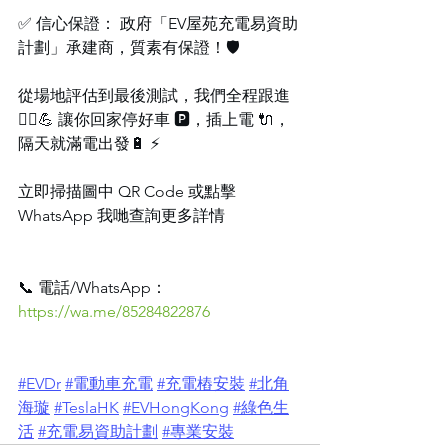
✅ 信心保證： 政府「EV屋苑充電易資助
計劃」承建商，質素有保證！🛡️
從場地評估到最後測試，我們全程跟進 
👷‍♂️💪 讓你回家停好車 🅿️，插上電 🔌，
隔天就滿電出發🔋 ⚡️
立即掃描圖中 QR Code 或點擊
WhatsApp 我哋查詢更多詳情
📞 電話/WhatsApp：
https://wa.me/85284822876
#EVDr
#電動車充電
#充電樁安裝
#北角
海璇
#TeslaHK
#EVHongKong
#綠色生
活
#充電易資助計劃
#專業安裝