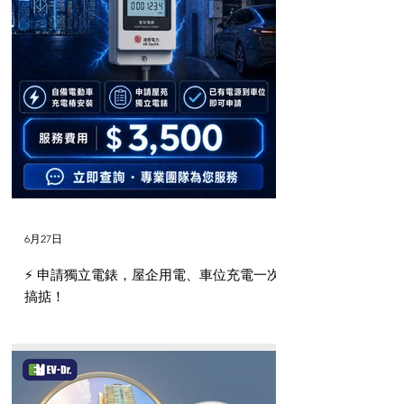
6月27日
⚡️ 申請獨立電錶，屋企用電、車位充電一次
搞掂！