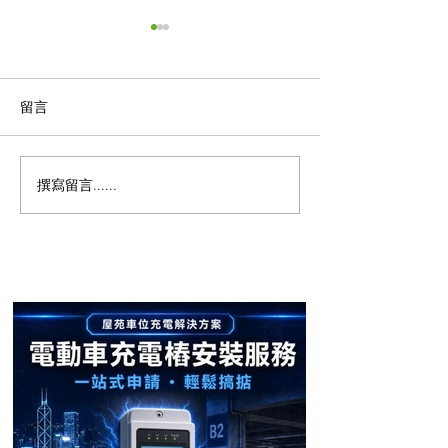
留言
撰寫留言......
【屯門南浪海灣成功安
【屋苑案例分享
裝！電動車主告別充電煩
畔 Residence O
安裝 🔋】
惱 ⚡】