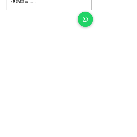
撰寫留言......
【屯門南浪海灣成功安
【屋苑案例分享
裝！電動車主告別充電煩
畔 Residence O
安裝 🔋】
惱 ⚡】