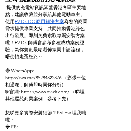
 提供的充電站資訊涵蓋香港各區主要地
點，建議收藏並分享給其他電動車主。
使用
EV-Dr. DC 商用解決方案
為您的商業
需求提供專業支持，共同推動香港綠色
出行發展。
即刻免費索取專屬安裝方案
啦！EV-Dr. 師傅會參考多種成功案例經
驗，為你規劃最啱嘅佈線同申請流程，
唔使怕走冤枉路～
🟢 WhatsApp: 
https://wa.me/85284822876
 （影張車位
相過嚟，師傅即時同你分析）
🌐 官網: 
https://www.ev-dr.com/
 （睇埋
其他屋苑商業案例，參考下先）
想睇更多實際安裝細節？Follow 埋我哋
啦：
🔵 FB: 