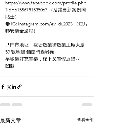
https://www.facebook.com/profile.php
?id=61556781535067
 （活躍更新案例同
貼士）
🟤 IG: 
instagram.com/ev_dr.2023
 （短片
睇安裝全過程）
📍門市地址：觀塘敬業街敬業工廠大廈 
59 號地舖 鋪隨時過嚟傾
早啲裝好充電樁，樓下叉電慳返鐘～ 
🙌🏻
查看全部
最新文章