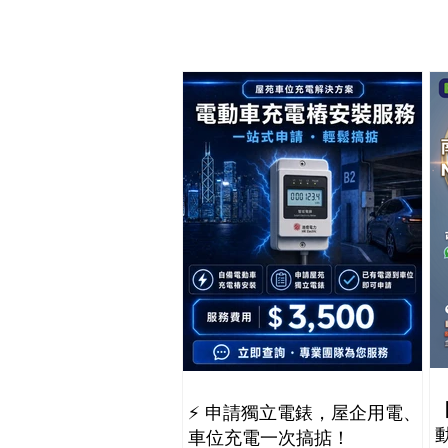
⚡️ 申請獨立電錶，屋企用電、
車位充電一次搞掂！