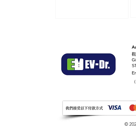
A
觀
G
S
E
（
© 202