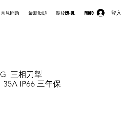
常見問題
最新動態
關於EV-Dr.
More
登入
BG 三相刀掣
） 35A IP66 三年保