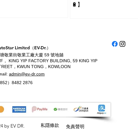
🔋】
utoStar Limited（EV-Dr.）
塘敬業街敬業工廠大廈 59 號地舖
/F， KING YIP FACTORY BUILDING, 59 KING YIP
TREET，KWUN TONG，KOWLOON
mail:
admin@ev-dr.com
852）8482 2876
私隱條款
4 by EV DR.
免責聲明