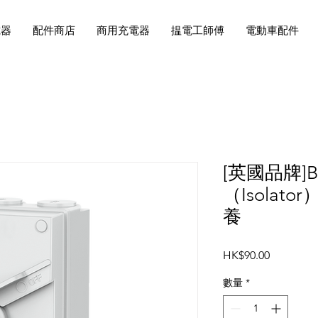
電器
配件商店
商用充電器
揾電工師傅
電動車配件
[英國品牌]
（Isolator
養
價
HK$90.00
格
數量
*