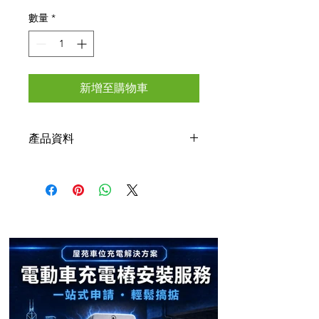
格
數量
*
新增至購物車
產品資料
描述：
配件/相容性：
適用於特斯拉
Model 3 頭冚線組
參考零件編號：
1067961-00-E、
1567961-00-A
包裝清單：
1 x 頭冚線組
規格：
狀態：
全新，高品質
顏色：
未上漆
筆記：
購買前，請先核對零件編號並與圖