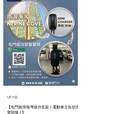
5月19日
【屯門南浪海灣成功安裝！電動車主告別充
電煩惱 ⚡】